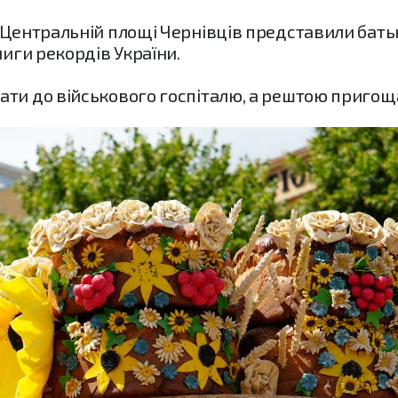
 Центральній площі Чернівців представили бать
ниги рекордів України.
ти до військового госпіталю, а рештою пригощаю