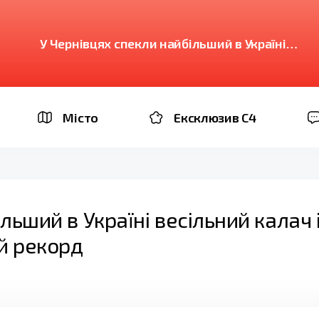
У Чернівцях спекли найбільший в Україні
весільний калач і встановили національний
рекорд
Місто
Ексклюзив C4
льший в Україні весільний калач 
й рекорд