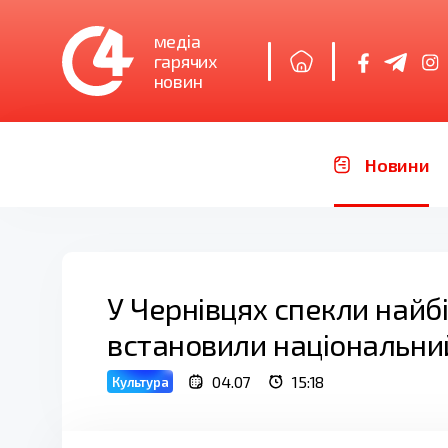
медіа
гарячих
новин
Новини
У Чернівцях спекли найбі
встановили національни
04.07
15:18
Культура