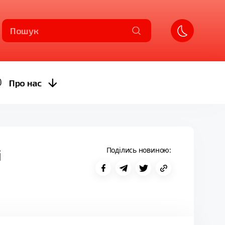
Пошук
Про нас
Поділись новиною:
і