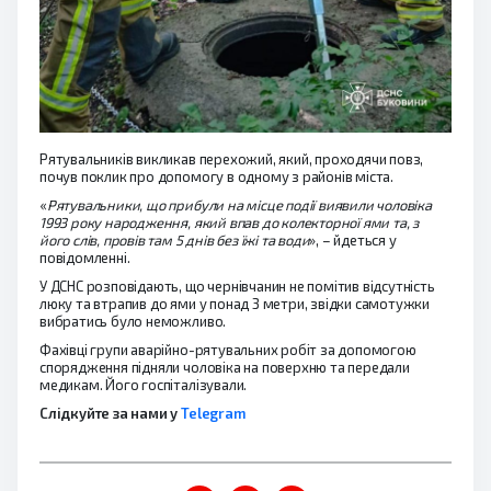
Рятувальників викликав перехожий, який, проходячи повз,
почув поклик про допомогу в одному з районів міста.
«
Рятувальники, що прибули на місце події виявили чоловіка
1993 року народження, який впав до колекторної ями та, з
його слів, провів там 5 днів без їжі та води
», – йдеться у
повідомленні.
У ДСНС розповідають, що чернівчанин не помітив відсутність
люку та втрапив до ями у понад 3 метри, звідки самотужки
вибратись було неможливо.
Фахівці групи аварійно-рятувальних робіт за допомогою
спорядження підняли чоловіка на поверхню та передали
медикам. Його госпіталізували.
Слідкуйте за нами у
Telegram