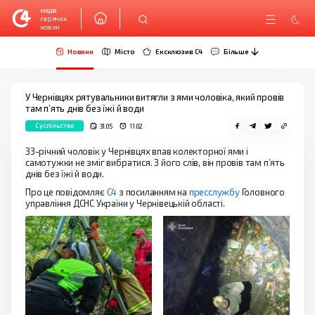
медіа
гарячих
новин
Новини
Місто
Ексклюзив C4
Більше
У Чернівцях рятувальники витягли з ями чоловіка, який провів
там п’ять днів без їжі й води
Суспільство
31.05
11:02
33-річний чоловік у Чернівцях впав колекторної ями і
самотужки не зміг вибратися. З його слів, він провів там п’ять
днів без їжі й води.
Про це повідомляє
С4
з посиланням на
пресслужбу
Головного
управління ДСНС України у Чернівецькій області.