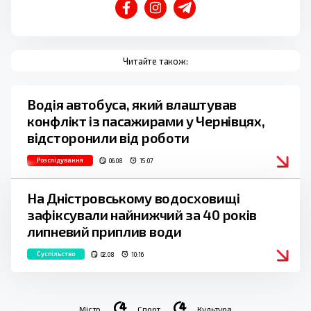
Читайте також:
Водія автобуса, який влаштував
конфлікт із пасажирами у Чернівцях,
відсторонили від роботи
Розслідування
06.08
15:07
На Дністровському водосховищі
зафіксували найнижчий за 40 років
липневий приплив води
Суспільство
02.08
10:16
Місто
Спорт
Культура