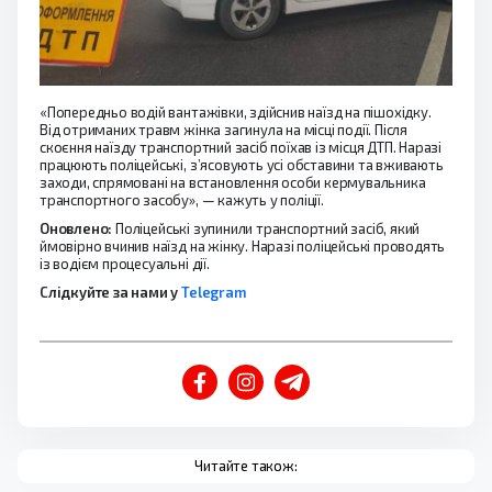
«Попередньо водій вантажівки, здійснив наїзд на пішохідку.
Від отриманих травм жінка загинула на місці події. Після
скоєння наїзду транспортний засіб поїхав із місця ДТП. Наразі
працюють поліцейські, з’ясовують усі обставини та вживають
заходи, спрямовані на встановлення особи кермувальника
транспортного засобу», — кажуть у поліції.
Оновлено:
Поліцейські зупинили транспортний засіб, який
ймовірно вчинив наїзд на жінку. Наразі поліцейські проводять
із водієм процесуальні дії.
Слідкуйте за нами у
Telegram
Читайте також: