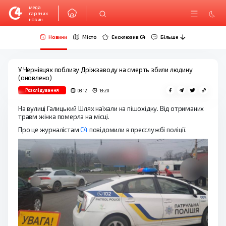
медіа
гарячих
новин
Новини
Місто
Ексклюзив C4
Більше
У Чернівцях поблизу Дріжзаводу на смерть збили людину
(оновлено)
Розслідування
03.12
13:20
На вулиці Галицький Шлях наїхали на пішохідку. Від отриманих
травм жінка померла на місці.
Про це журналістам
С4
повідомили в пресслужбі поліції.