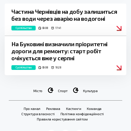
Частина Чернівців на добу залишиться
без води через аварію на водогоні
Суспільство
09.08
17:41
На Буковині визначили пріоритетні
дороги для ремонту: старт робіт
очікується вже у серпні
Суспільство
09.08
10:28
Місто
Спорт
Культура
Про канал
Реклама
Кастинги
Команда
Структура власності
Політика конфіденційності
Правила користування сайтом