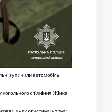
ульні зупинили автомобіль
алкогольного сп’яніння. Жінка
 перевищує допустиму норму.