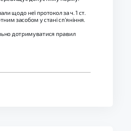
и щодо неї протокол за ч. 1 ст.
ним засобом у стані сп’яніння.
хильно дотримуватися правил