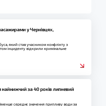
 пасажирами у Чернівцях,
буса, який став учасником конфлікту з
актом інциденту відкрили кримінальне
 найнижчий за 40 років липневий
айменше середнє значення припливу води за