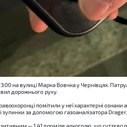
3:00 на вулиці Марка Вовчка у Чернівцях. Патр
вил дорожнього руху.
равоохоронці помітили у неї характерні ознаки 
і зупинки за допомогою газоаналізатора Drager.
озитивним — 1,41 проміле алкоголю, що суттєво