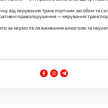
ку від керування транспортним засобом та склал
тративні правопорушення — керування транспорт
сідати за кермо після вживання алкоголю та неу