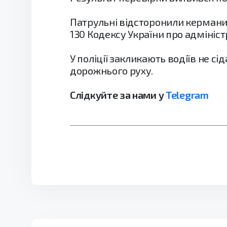
Патрульні відсторонили керманич
130 Кодексу України про адмініс
У поліції закликають водіїв не 
дорожнього руху.
Слідкуйте за нами у
Telegram