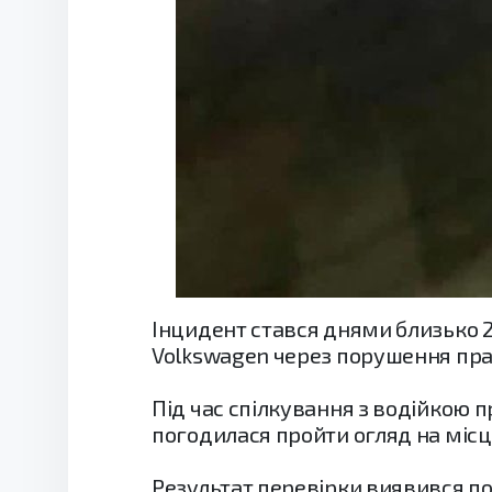
Інцидент стався днями близько 2
Volkswagen через порушення пра
Під час спілкування з водійкою п
погодилася пройти огляд на місц
Результат перевірки виявився п