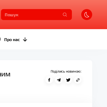
Пошук
Про нас
Поділись новиною:
ним