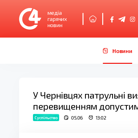
медіа
гарячих
новин
Новини
У Чернівцях патрульні в
перевищенням допустим
05.06
13:02
Суспільство