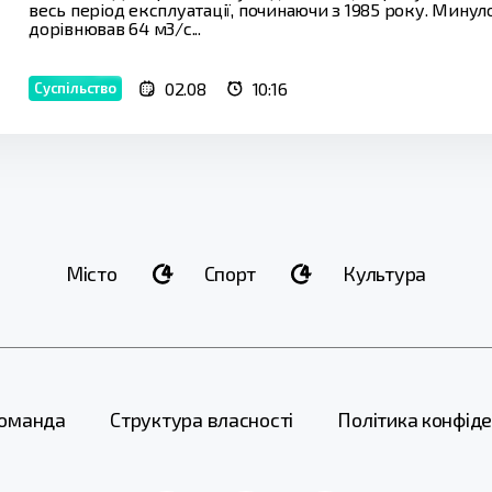
весь період експлуатації, починаючи з 1985 року. Мину
дорівнював 64 м3/с...
02.08
10:16
Суспільство
Місто
Спорт
Культура
оманда
Структура власності
Політика конфіде