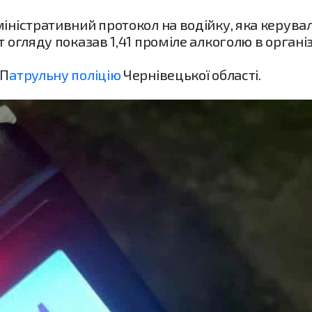
міністративний протокол на водійку, яка керувал
т огляду показав 1,41 проміле алкоголю в організ
 П
атрульну поліцію
Чернівецької області.