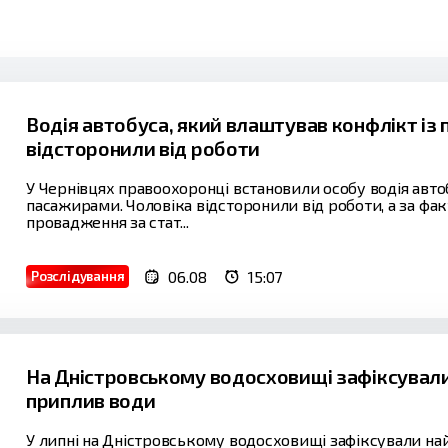
Водія автобуса, який влаштував конфлікт із
відсторонили від роботи
У Чернівцях правоохоронці встановили особу водія авто
пасажирами. Чоловіка відсторонили від роботи, а за ф
провадження за стат...
06.08
15:07
Розслідування
На Дністровському водосховищі зафіксували
приплив води
У липні на Дністровському водосховищі зафіксували н