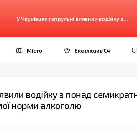
У Чернівцях патрульні виявили водійку з
понад семикратним перевищенням
допустимої норми алкоголю
Місто
Ексклюзив C4
иявили водійку з понад семикрат
ої норми алкоголю