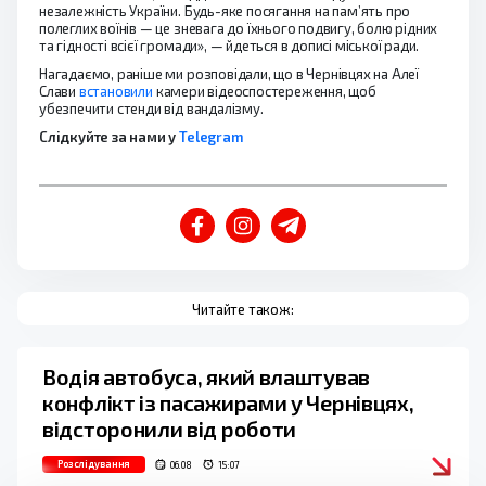
незалежність України. Будь-яке посягання на пам’ять про
полеглих воїнів — це зневага до їхнього подвигу, болю рідних
та гідності всієї громади», — йдеться в дописі міської ради.
Нагадаємо, раніше ми розповідали, що в Чернівцях на Алеї
Слави
встановили
камери відеоспостереження, щоб
убезпечити стенди від вандалізму.
Слідкуйте за нами у
Telegram
Читайте також:
Водія автобуса, який влаштував
конфлікт із пасажирами у Чернівцях,
відсторонили від роботи
Розслідування
06.08
15:07