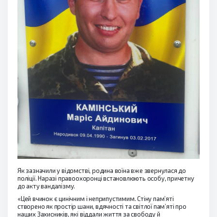
Як зазначили у відомстві, родина воїна вже звернулася до
поліції. Наразі правоохоронці встановлюють особу, причетну
до акту вандалізму.
«Цей вчинок є цинічним і неприпустимим. Стіну пам’яті
створено як простір шани, вдячності та світлої пам’яті про
наших Захисників, які віддали життя за свободу й