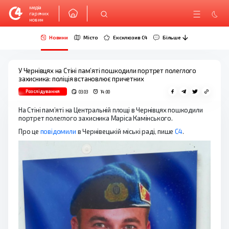
медіа
гарячих
новин
Новини
Місто
Ексклюзив C4
Більше
У Чернівцях на Стіні пам’яті пошкодили портрет полеглого
захисника: поліція встановлює причетних
Розслідування
03.03
14:00
На Стіні пам’яті на Центральній площі в Чернівцях пошкодили
портрет полеглого захисника Маріса Камінського.
Про це
повідомили
в Чернівецькій міські раді, пише
С4
.