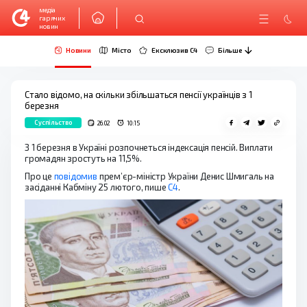
медіа
гарячих
новин
Новини
Місто
Ексклюзив C4
Більше
Стало відомо, на скільки збільшаться пенсії українців з 1
березня
Суспільство
26.02
10:15
З 1 березня в Україні розпочнеться індексація пенсій. Виплати
громадян зростуть на 11,5%.
Про це
повідомив
прем’єр-міністр України Денис Шмигаль на
засіданні Кабміну 25 лютого, пише
С4
.