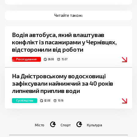
Читайте також:
Водія автобуса, який влаштував
конфлікт із пасажирами у Чернівцях,
відсторонили від роботи
Розслідування
06.08
15:07
На Дністровському водосховищі
зафіксували найнижчий за 40 років
липневий приплив води
Суспільство
02.08
10:16
Місто
Спорт
Культура