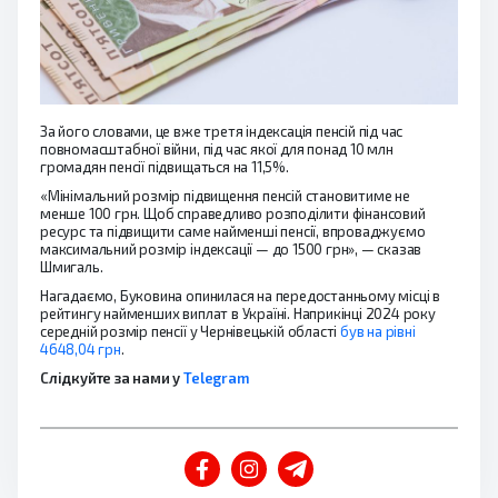
За його словами, це вже третя індексація пенсій під час
повномасштабної війни, під час якої для понад 10 млн
громадян пенсії підвищаться на 11,5%.
«Мінімальний розмір підвищення пенсій становитиме не
менше 100 грн. Щоб справедливо розподілити фінансовий
ресурс та підвищити саме найменші пенсії, впроваджуємо
максимальний розмір індексації — до 1500 грн», — сказав
Шмигаль.
Нагадаємо, Буковина опинилася на передостанньому місці в
рейтингу найменших виплат в Україні. Наприкінці 2024 року
середній розмір пенсії у Чернівецькій області
був на рівні
4648,04 грн
.
Слідкуйте за нами у
Telegram