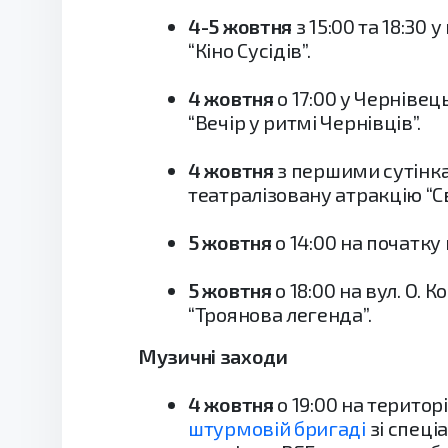
4-5 жовтня
з 15:00 та 18:30 
“Кіно Сусідів”.
4 жовтня
о 17:00 у Чернівец
“Вечір у ритмі Чернівців”.
4 жовтня
з першими сутінкам
театралізовану атракцію “Св
5 жовтня
о 14:00 на початку
5 жовтня
о 18:00 на вул. О.
“Троянова легенда”.
Музичні заходи
4 жовтня
о 19:00 на територ
штурмовій бригаді
зі спеці