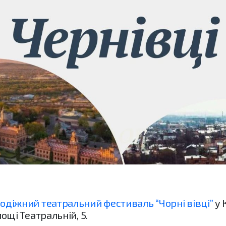
одіжний театральний фестиваль “Чорні вівці”
у 
ощі Театральній, 5.