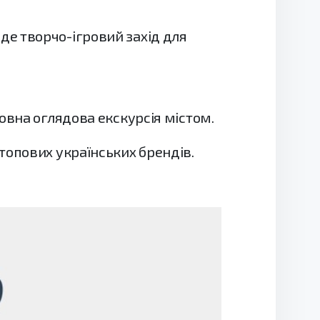
йде творчо-ігровий захід для
штовна оглядова екскурсія містом.
 топових українських брендів.