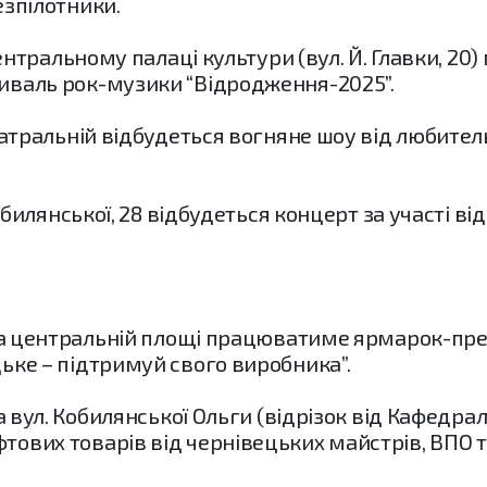
езпілотники.
 Центральному палаці культури (вул. Й. Главки, 2
иваль рок-музики “Відродження-2025”.
еатральній відбудеться вогняне шоу від любител
Кобилянської, 28 відбудеться концерт за участі в
 на центральній площі працюватиме ярмарок-пре
ьке – підтримуй свого виробника”.
на вул. Кобилянської Ольги (відрізок від Кафедра
ових товарів від чернівецьких майстрів, ВПО та