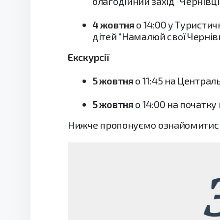
благодійний захід “Чернівці 
4 жовтня
о 14:00 у Туристич
дітей “Намалюй свої Чернівц
Екскурсії
5 жовтня
о 11:45 на Централ
5 жовтня
о 14:00 на початку
Нижче пропонуємо ознайомитись 