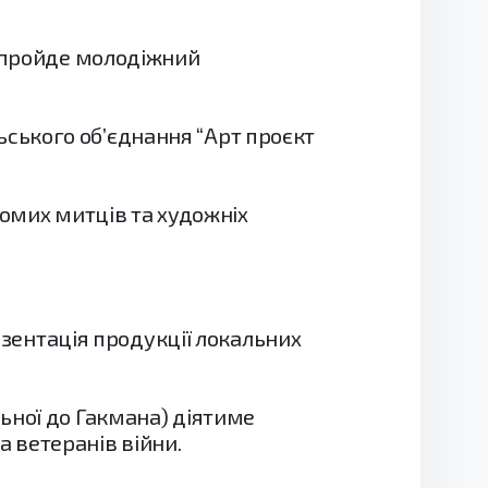
0) пройде молодіжний
ьського об’єднання “Арт проєкт
ідомих митців та художніх
зентація продукції локальних
льної до Гакмана) діятиме
 ветеранів війни.