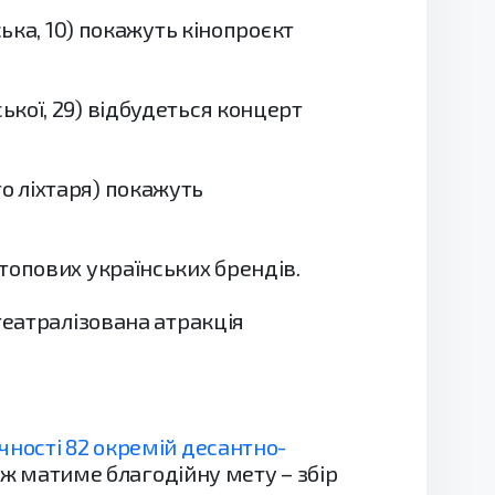
тська, 10) покажуть кінопроєкт
ської, 29) відбудеться концерт
го ліхтаря) покажуть
 топових українських брендів.
 театралізована атракція
чності 82 окремій десантно-
ж матиме благодійну мету – збір