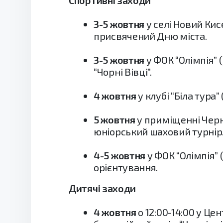
Спортивні заходи
3-5 жовтня
у селі Новий Кис
присвячений Дню міста.
3-5 жовтня
у ФОК “Олімпія” 
“Чорні Вівці”.
4 жовтня
у клубі “Біла тура
5 жовтня
у приміщенні Черн
юніорський шаховий турнір
4-5 жовтня
у ФОК “Олімпія” 
орієнтування.
Дитячі заходи
4 жовтня
о 12:00-14:00 у Це