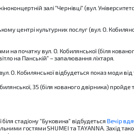
у кіноконцертній залі “Чернівці” (вул. Університе
ькому центрі культурних послуг (вул. О. Кобилян
и на початку вул. О. Кобилянської (біля ковано
ітло на Панській” – запалювання ліхтаря.
 вул. О. Кобилянської відбудеться показ моди від
 Кобилянської, 35 (біля кованого двірника) пройде
ії біля стадіону “Буковина” відбудеться
Вечір вдя
альними гостями SHUMEI та TAYANNA. Захід тако