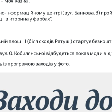
– моя казка”.
но-інформаційному центрі (вул. Банкова, 3) про
і: вікторина у фарбах”.
ьній площі, 1 (біля сходів Ратуші) стартує безко
 вул. О. Кобилянської відбудеться показ моди від
із програмою заходів у фото.