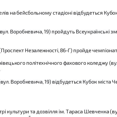
елів на бейсбольному стадіоні відбудеться Кубок
(вул. Воробкевича, 19) пройдуть Всеукраїнські з
” (Проспект Незалежності, 86-Г) пройде чемпіона
івецького політехнічного фахового коледжу (вул
.
(вул. Воробкевича, 19) відбудеться Кубок міста Ч
нтрі культури та дозвілля ім. Тараса Шевченка (ву