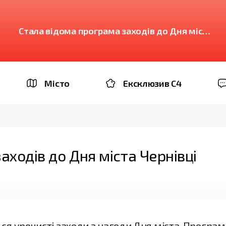
Стала відома програма заходів до Дня міста
Чернівці
Місто
Ексклюзив C4
аходів до Дня міста Чернівці
ься урочисті заходи з нагоди Дня міста. Програ