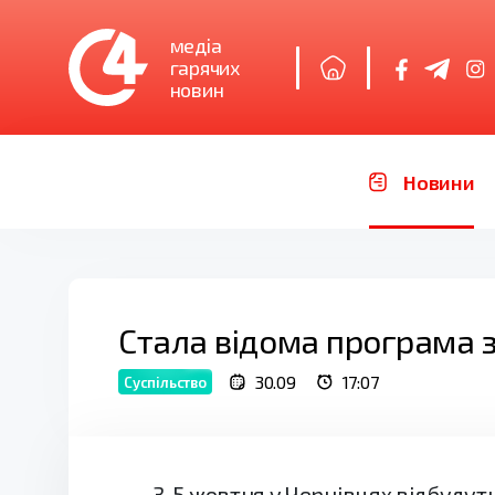
медіа
гарячих
новин
Новини
Стала відома програма з
30.09
17:07
Суспільство
3-5 жовтня у Чернівцях відбудут