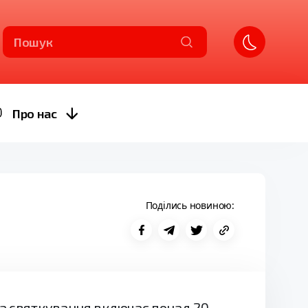
Пошук
Про нас
Поділись новиною:
ма святкування включає понад 20