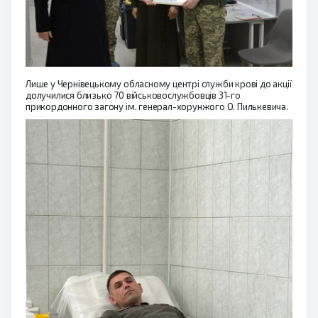
Лише у Чернівецькому обласному центрі служби крові до акції
долучилися близько 70 військовослужбовців 31-го
прикордонного загону ім. генерал-хорунжого О. Пилькевича.