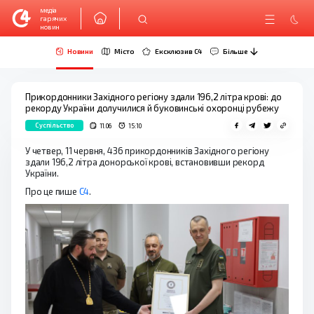
медіа
гарячих
новин
Новини
Місто
Ексклюзив C4
Більше
Прикордонники Західного регіону здали 196,2 літра крові: до
рекорду України долучилися й буковинські охоронці рубежу
Суспільство
11.06
15:10
У четвер, 11 червня, 436 прикордонників Західного регіону
здали 196,2 літра донорської крові, встановивши рекорд
України.
Про це пише
С4
.