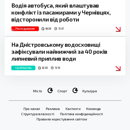
Водія автобуса, який влаштував
конфлікт із пасажирами у Чернівцях,
відсторонили від роботи
Розслідування
06.08
15:07
На Дністровському водосховищі
зафіксували найнижчий за 40 років
липневий приплив води
Суспільство
02.08
10:16
Місто
Спорт
Культура
Про канал
Реклама
Кастинги
Команда
Структура власності
Політика конфіденційності
Правила користування сайтом