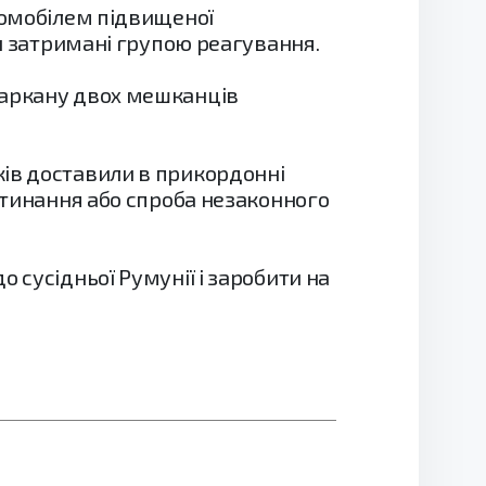
втомобілем підвищеної
ли затримані групою реагування.
паркану двох мешканців
ків доставили в прикордонні
ретинання або спроба незаконного
о сусідньої Румунії і заробити на