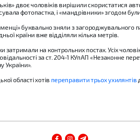
льків» двоє чоловіків вирішили скористатися а
іксувала фотопастка, і «мандрівники» згодом бу
льменці» буквально зняли з загороджувального 
ньої країни вже відділяли кілька метрів.
 затримали на контрольних постах. Усіх чолові
повідальності за ст. 204-1 КУпАП «Незаконне пе
 України».
кої області хотів
переправити трьох ухилянтів
д