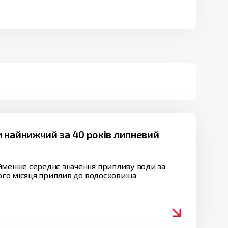
 найнижчий за 40 років липневий
айменше середнє значення припливу води за
лого місяця приплив до водосховища