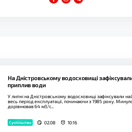
На Дністровському водосховищі зафіксували
приплив води
У липні на Дністровському водосховищі зафіксували н
весь період експлуатації, починаючи з 1985 року. Мину
дорівнював 64 м3/с...
02.08
10:16
Суспільство