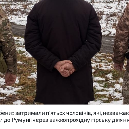
ени» затримали п’ятьох чоловіків, які, незважаю
до Румунії через важкопрохідну гірську ділянк