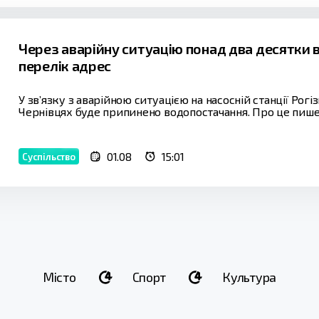
Через аварійну ситуацію понад два десятки 
перелік адрес
У зв’язку з аварійною ситуацією на насосній станції Рог
Чернівцях буде припинено водопостачання. Про це пише 
01.08
15:01
Суспільство
Місто
Спорт
Культура