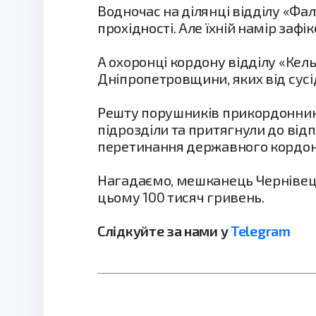
Водночас на ділянці відділу «Фа
прохідності. Але їхній намір заф
А охоронці кордону відділу «Ке
Дніпропетровщини, яких від сусід
Решту порушників прикордонники
підрозділи та притягнули до від
перетинання державного кордону
Нагадаємо, мешканець Чернівець
цьому 100 тисяч гривень.
Слідкуйте за нами у
Telegram