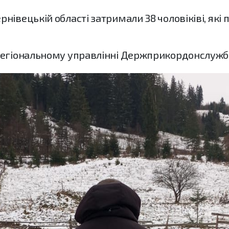
івецькій області затримали 38 чоловіківі, які 
регіональному управлінні Держприкордонслужб