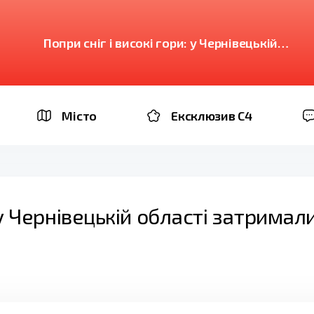
Попри сніг і високі гори: у Чернівецькій
області затримали ще 38 ухилянтів
Місто
Ексклюзив C4
: у Чернівецькій області затримал