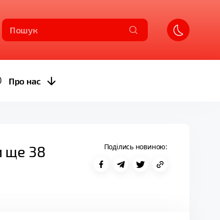
Пошук
Про нас
Поділись новиною:
и ще 38