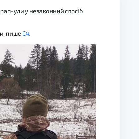
прагнули у незаконний спосіб
и, пише
С4
.