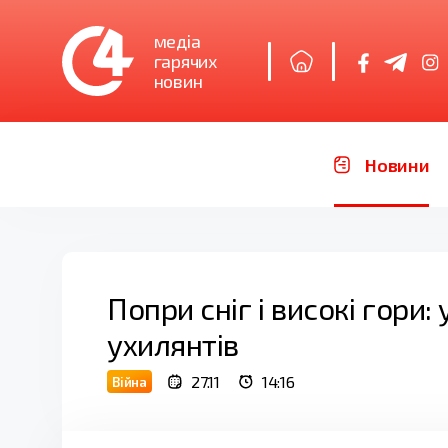
медіа
гарячих
новин
Новини
Попри сніг і високі гори
ухилянтів
27.11
14:16
Війна