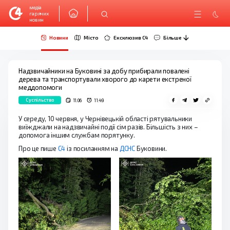
медіа
гарячих
новин
Новини
Місто
Ексклюзив C4
Більше
Надзвичайники на Буковині за добу прибирали повалені
дерева та транспортували хворого до карети екстреної
меддопомоги
Суспільство
11.06
11:49
У середу, 10 червня, у Чернівецькій області рятувальники
виїжджали на надзвичайні події сім разів. Більшість з них –
допомога іншим службам порятунку.
Про це пише
С4
із посиланням на
ДСНС
Буковини.