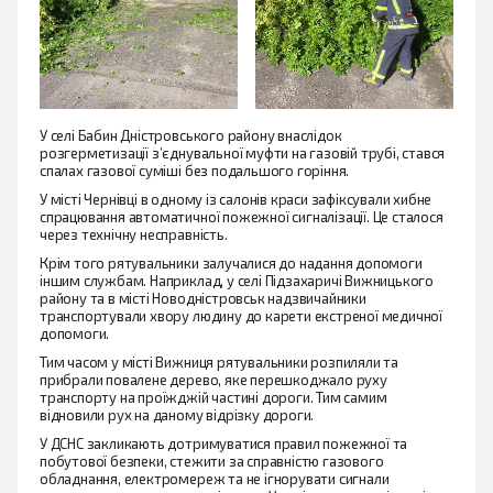
У селі Бабин Дністровського району внаслідок
розгерметизації з’єднувальної муфти на газовій трубі, стався
спалах газової суміші без подальшого горіння.
У місті Чернівці в одному із салонів краси зафіксували хибне
спрацювання автоматичної пожежної сигналізації. Це сталося
через технічну несправність.
Крім того рятувальники залучалися до надання допомоги
іншим службам. Наприклад, у селі Підзахаричі Вижницького
району та в місті Новодністровськ надзвичайники
транспортували хвору людину до карети екстреної медичної
допомоги.
Тим часом у місті Вижниця рятувальники розпиляли та
прибрали повалене дерево, яке перешкоджало руху
транспорту на проїжджій частині дороги. Тим самим
відновили рух на даному відрізку дороги.
У ДСНС закликають дотримуватися правил пожежної та
побутової безпеки, стежити за справністю газового
обладнання, електромереж та не ігнорувати сигнали