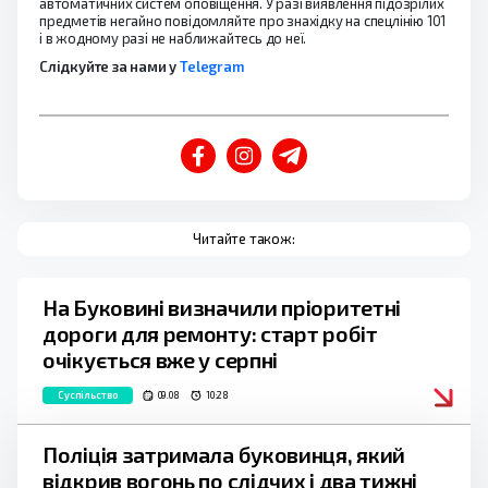
автоматичних систем оповіщення. У разі виявлення підозрілих
предметів негайно повідомляйте про знахідку на спецлінію 101
і в жодному разі не наближайтесь до неї.
Слідкуйте за нами у
Telegram
Читайте також:
На Буковині визначили пріоритетні
дороги для ремонту: старт робіт
очікується вже у серпні
Суспільство
09.08
10:28
Поліція затримала буковинця, який
відкрив вогонь по слідчих і два тижні