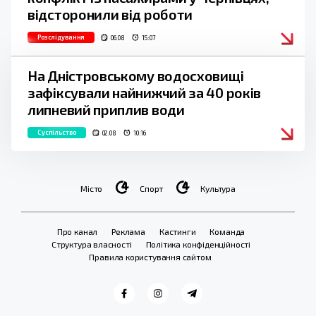
відсторонили від роботи
Розслідування
06.08
15:07
На Дністровському водосховищі
зафіксували найнижчий за 40 років
липневий приплив води
Суспільство
02.08
10:16
Місто
Спорт
Культура
Про канал
Реклама
Кастинги
Команда
Структура власності
Політика конфіденційності
Правила користування сайтом