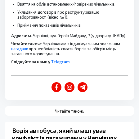
Взяття на облік встановлених/повірених лічильників.
Укладання договорів про реструктуризацію
заборгованості (вікно № 1).
Приймання показників лічильників.
Адреса:
м. Чернівці, вул. Героїв Майдану, 7 (у дворику ЦНАПу).
Читайте також:
Чернівчанам з індивідуальним опаленням
нагадали
про необхідність сплати боргів за обігрів місць
загального користування.
Слідкуйте за нами у
Telegram
Читайте також:
Водія автобуса, який влаштував
конфлікт із пасажирами у Чернівцях,