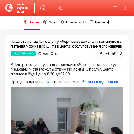
медіа
гарячих
новин
Новини
Місто
Ексклюзив C4
Більше
Надають понад 15 послуг: у «Чернівціводоканалі» пояснили, які
питання можна вирішити в Центрі обслуговування споживачів
Суспільство
10.06
17:17
У Центрі обслуговування споживачів «Чернівціводоканалу»
мешканці міста можуть отримати понад 15 послуг. Центр
працює в будні дні з 8:30 до 17:00.
Про це повідомляє
С4
із посиланням на «
Чернівціводоканал
».