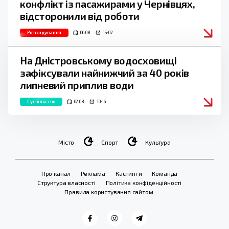
конфлікт із пасажирами у Чернівцях,
відсторонили від роботи
Розслідування
06.08
15:07
На Дністровському водосховищі
зафіксували найнижчий за 40 років
липневий приплив води
Суспільство
02.08
10:16
Місто
Спорт
Культура
Про канал
Реклама
Кастинги
Команда
Структура власності
Політика конфіденційності
Правила користування сайтом