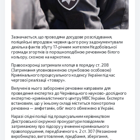
Зазначається, що проводячи досудове розслідування,
поліцейські впродовж червня цього року задокументували
декілька фактів збуту 17-річним жителем Недобоївської
громади згортків із порошкоподібною речовиною білого
кольору, схожою на наркотики.
Правоохоронці затримали хлопця в порядку ст. 208
(Затримання уповноваженою службовою особовою)
Кримінального процесуального кодексу України під час
чергової реалізації «товару».
Вилучені в нього заборонені речовини направили для
проведення експертиз до Чернівецького науково-дослідного
експертно-криміналістичного центру МВС України. Експерти
встановили, що у їхньому складі міститься психотропна
речовина — амфетамін, обіг якого обмежено в Україні.
Наразі слідчі поліції під процесуальним керівництвом
Дністровської окружної прокуратури повідомили
затриманому про підозру у вчиненні кримінального
правопорушення, передбаченого ч. 2 ст. 307 (Незаконне
виробництво, виготовлення, придбання, зберігання,