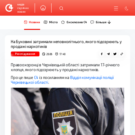
медіа
гарячих
новин
Новини
Місто
Ексклюзив C4
Більше
На Буковині затримали неповнолітнього, якого підозрюють у
продажі наркотиків
Розслідування
26.06
17:40
Правоохоронці в Чернівецькій області затримали 17-річного
хлопця, якого підозрюють у продажі наркотиків.
Про це пише
С4
із посиланням на
Відділ комунікації поліції
Чернівецької області
.