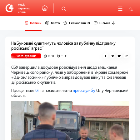
медіа
гарячих
новин
Новини
Місто
Ексклюзив C4
Більше
На Буковині судитимуть чоловіка за публічну підтримку
російської агресії
Розслідування
01.10
11:35
СБУ завершила досудове розслідування щодо мешканця
Чернівецького району, який у забороненій в Україні соцмережі
«Одноклассники» публічно виправдовував війну та схвалював
дії російських окупантів.
Про це пише
C4
із посиланням на
пресслужбу
СБ у Чернівецькій
області.