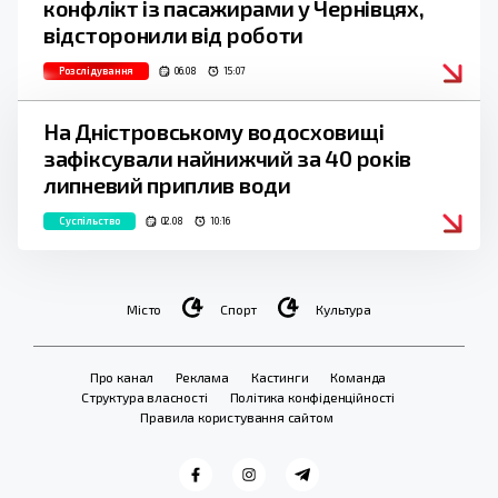
конфлікт із пасажирами у Чернівцях,
відсторонили від роботи
Розслідування
06.08
15:07
На Дністровському водосховищі
зафіксували найнижчий за 40 років
липневий приплив води
Суспільство
02.08
10:16
Місто
Спорт
Культура
Про канал
Реклама
Кастинги
Команда
Структура власності
Політика конфіденційності
Правила користування сайтом