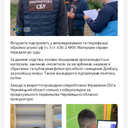
Фігуранта підозрюють у виправдовуванні та глорифікації
збройної агресії рф (ч. 3 ст. 436-2 ККУ). Матеріали справи
передали до суду.
За даними слідства, чоловік поширював пропагандистські
матеріали, закликав «молитися» за загарбників, називав їх
«братами» та публікував фейки про нібито «знищення Донбасу
за російську мову». Також він відкрито підтримував політику
путіна.
Заходи із викриття проводили співробітники Управління СБУ в
Чернівецькій області спільно з кіберполіцією за
процесуального керівництва Чернівецької обласної
прокуратури.