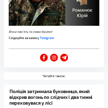
Вічна пам’ять та слава Героям!
Слідкуйте за нами у
Telegram
Читайте також:
Поліція затримала буковинця, який
відкрив вогонь по слідчих і два тижні
переховувася у лісі