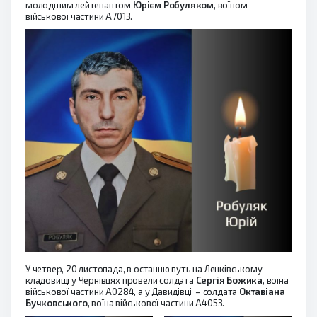
молодшим лейтенантом
Юрієм Робуляком
, воїном
військової частини А7013.
У четвер, 20 листопада, в останню путь на Ленківському
кладовищі у Чернівцях провели солдата
Сергія Божика
, воїна
військової частини А0284, а у Давидівці – солдата
Октавіана
Бучковського
, воїна військової частини А4053.