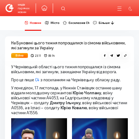
медіа
гарячих
новин
Новини
Місто
Ексклюзив C4
Більше
На Буковині цього тижня попрощалися із сімома військовими,
які загинули за Україну
Війна
23.11
09:14
У Чернівецькій області цього тижня попрощалися із сімома
військовими, які загинули, захищаючи Україну від ворога.
Про це пише
С4
з посиланням на Чернівецьку обласну раду.
У понеділок, 17 листопада, у Нижніх Станівцях останню шану
віддали молодшому сержантові
Юрію Чолпану
, воїну
військової частини А4053, на Садгірському кладовищі у
Чернівцях – солдату
Дмитру Ільчуку
, воїну військової частини
А0536, а в Іспасі – солдату
Юрію Ковалю
, воїну військової
частини А1556.