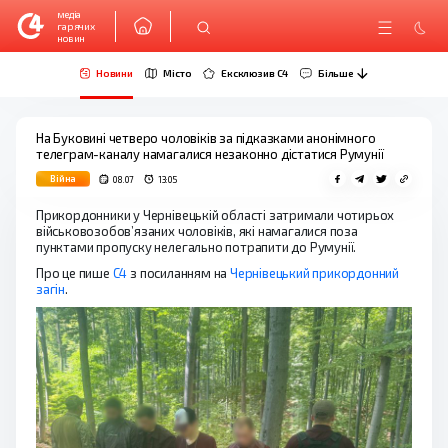
медіа
гарячих
новин
Новини
Місто
Ексклюзив C4
Більше
На Буковині четверо чоловіків за підказками анонімного
телеграм-каналу намагалися незаконно дістатися Румунії
Війна
08.07
13:05
Прикордонники у Чернівецькій області затримали чотирьох
військовозобов’язаних чоловіків, які намагалися поза
пунктами пропуску нелегально потрапити до Румунії.
Про це пише
С4
з посиланням на
Чернівецький прикордонний
загін
.