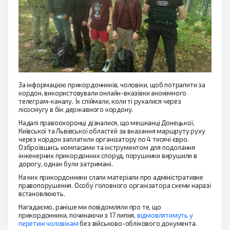
За інформацією прикордонників, чоловіки, щоб потрапити за
кордон, використовували онлайн-вказівки анонімного
телеграм-каналу. Їх спіймали, коли ті рухалися через
лісосмугу в бік державного кордону.
Надалі правоохоронці дізналися, що мешканці Донецької,
Київської та Львівської областей за вказання маршруту руху
через кордон заплатили організатору по 4 тисячі євро.
Озброївшись компасами та інструментом для подолання
інженерних прикордонних споруд, порушники вирушили в
дорогу, однак були затримані.
На них прикордонники слали матеріали про адміністративне
правопорушення. Особу головного організатора схеми наразі
встановлюють.
Нагадаємо, раніше ми повідомляли про те, що
прикордонники, починаючи з 17 липня,
відмовлятимуть у
перетині чоловікам
без військово-облікового документа.