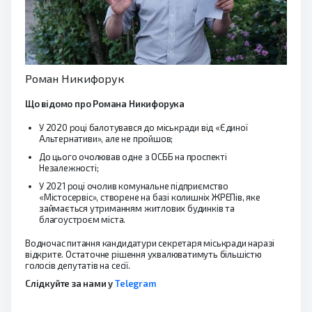
Роман Никифорук
Що відомо про Романа Никифорука
У 2020 році балотувався до міськради від «Єдиної
Альтернативи», але не пройшов;
До цього очолював одне з ОСББ на проспекті
Незалежності;
У 2021 році очолив комунальне підприємство
«Містосервіс», створене на базі колишніх ЖРЕПів, яке
займається утриманням житлових будинків та
благоустроєм міста.
Водночас питання кандидатури секретаря міськради наразі
відкрите. Остаточне рішення ухвалюватимуть більшістю
голосів депутатів на сесії.
Слідкуйте за нами у
Telegram