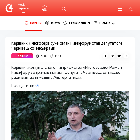
медіа
гарячих
новин
Новини
Місто
Ексклюзив C4
Більше
Керівник «Містосервісу» Роман Никифорук став депутатом
Чернівецької міськради
Політика
28.08
11:13
Керівник комунального підприємства «Містосервіс» Роман
Никифорук отримав мандат депутата Чернівецької міської
ради від партії «Єдина Альтернатива».
Про це пише
C4
.