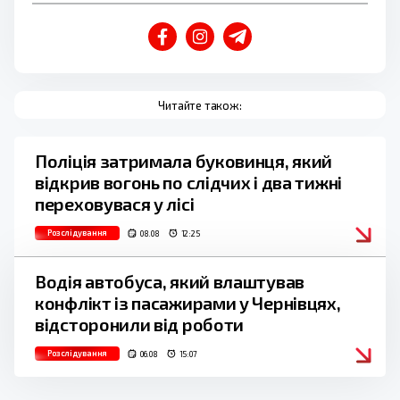
Читайте також:
Поліція затримала буковинця, який
відкрив вогонь по слідчих і два тижні
переховувася у лісі
Розслідування
08.08
12:25
Водія автобуса, який влаштував
конфлікт із пасажирами у Чернівцях,
відсторонили від роботи
Розслідування
06.08
15:07