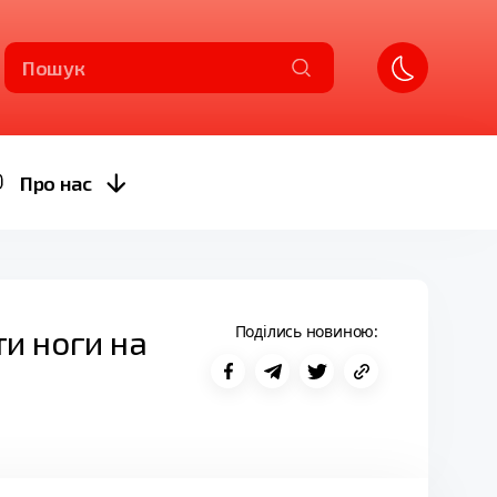
Пошук
Про нас
Поділись новиною:
ти ноги на