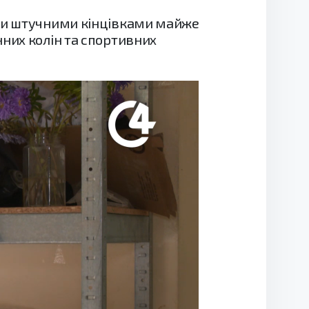
или штучними кінцівками майже
нних колін та спортивних