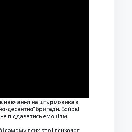
ив навчання на штурмовика в
яно-десантної бригади. Бойові
не піддаватись емоціям.
і самому психіатр і психолог