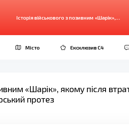
Історія військового з позивним «Шарік»,
якому після втрати ноги на фронті зробили
дизайнерський протез
Місто
Ексклюзив C4
зивним «Шарік», якому після втра
рський протез