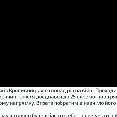
 із Кропивницького понад рік на війні. Проход
меччині. Опісля доєднався до 25 окремої повітр
му напрямку. Втрата побратимів навчило його 
тому що якщо будеш багато себе накручувати, тоб