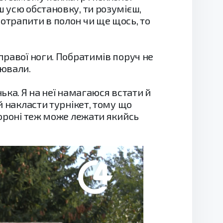
ш усю обстановку, ти розумієш,
отрапити в полон чи ще щось, то
правої ноги. Побратимів поруч не
уювали.
ька. Я на неї намагаюся встати й
й накласти турнікет, тому що
тороні теж може лежати якийсь