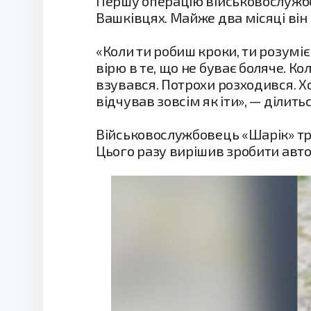
Першу операцію військовослужбов
Вашківцях. Майже два місяці він
«Коли ти робиш кроки, ти розумієш
вірю в те, що не буває боляче. Ко
взувався. Потрохи розходився. Хо
відчував зовсім як іти», — ділить
Військовослужбовець «Шарік» три
Цього разу вирішив зробити авто