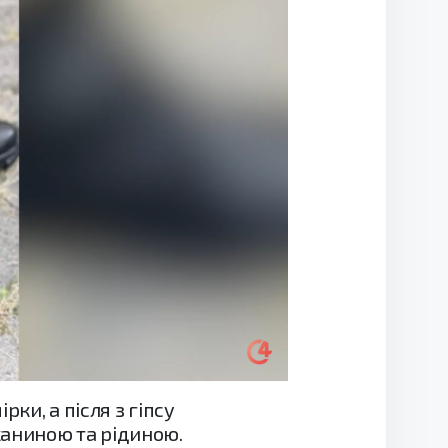
ки, а після з гіпсу
каниною та рідиною.