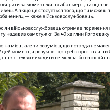
говорити за момент життя або смерті, ти оцінює
ивеш. А якщо це стосується того, що ти можеш п
побачення», — каже військовослужбовець.
и росіян військовослужбовець отримав поранення 
гу надавав самотужки. За 40 хвилин його евак
е на місці, але ти розумієш, що петарда немален
У цей момент, я розумію, що треба просто лягти 
, що зі стежки виходити не можна, бо на іншій с