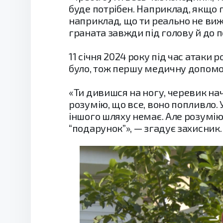
буде потрібен. Наприклад, якщо 
наприклад, що ти реально не виж
граната завжди під голову й до 
11 січня 2024 року під час атак
було, тож першу медичну допомо
«Ти дивишся на ногу, черевик нач
розумію, що все, воно попливло. 
іншого шляху немає. Але розумію
“подарунок”», — згадує захисник.