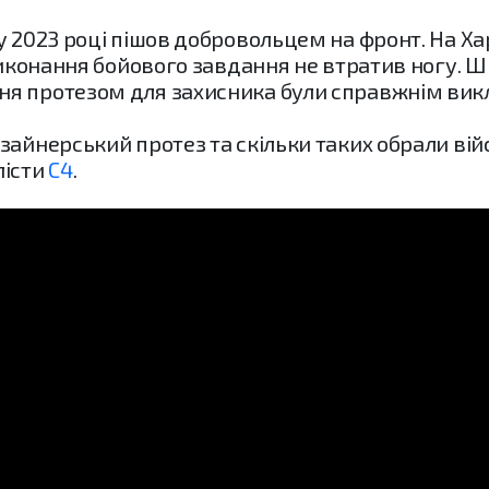
 у 2023 році пішов добровольцем на фронт. На 
виконання бойового завдання не втратив ногу. Шіс
я протезом для захисника були справжнім вик
айнерський протез та скільки таких обрали війс
лісти
С4
.