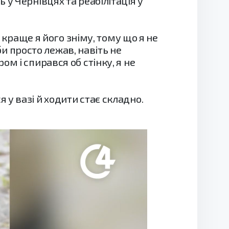
у Чернівцях та реабілітація у
 краще я його зніму, тому що я не
би просто лежав, навіть не
м і спирався об стінку, я не
у вазі й ходити стає складно.