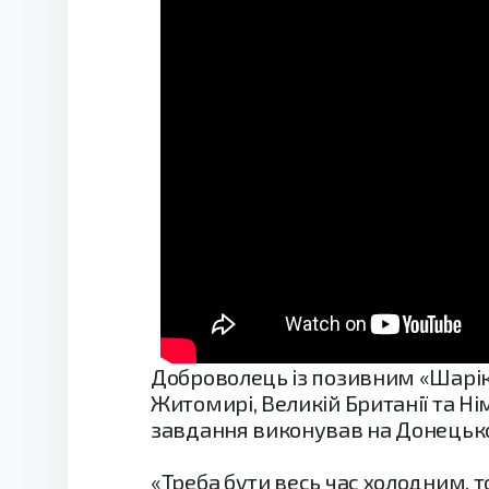
Доброволець із позивним «Шарік»
Житомирі, Великій Британії та Ні
завдання виконував на Донецько
«Треба бути весь час холодним, 