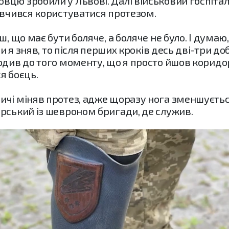
цю зробили у Львові. Далі військовий госпіталь 
 вчився користуватися протезом.
, що має бути боляче, а боляче не було. І думаю,
ли я зняв, то після перших кроків десь дві-три до
див до того моменту, що я просто йшов коридоро
ся боєць.
чі міняв протез, адже щоразу нога зменшується 
рський із шевроном бригади, де служив.