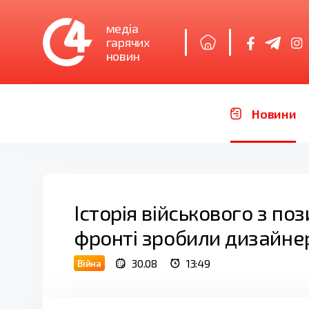
медіа
гарячих
новин
Новини
Історія військового з по
фронті зробили дизайне
30.08
13:49
Війна