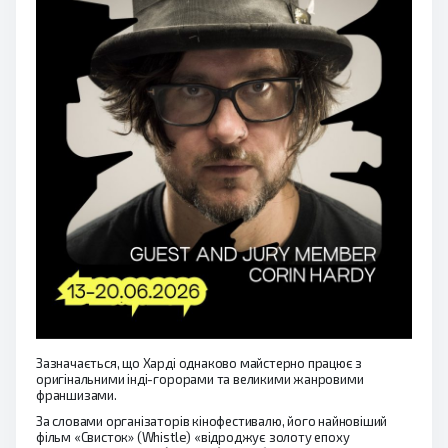
Зазначається, що Харді однаково майстерно працює з
оригінальними інді-горорами та великими жанровими
франшизами.
За словами організаторів кінофестивалю, його найновіший
фільм «Свисток» (Whistle) «відроджує золоту епоху