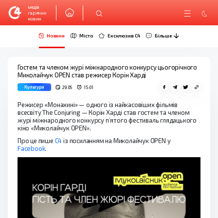
медіа
гарячих
новин
Новини
Місто
Ексклюзив C4
Більше
Гостем та членом журі міжнародного конкурсу цьогорічного
Миколайчук OPEN став режисер Корін Харді
Культура
29.05
15:01
Режисер «Монахині» — одного із найкасовіших фільмів
всесвіту The Conjuring — Корін Харді став гостем та членом
журі міжнародного конкурсу п’ятого фестиваль глядацького
кіно «Миколайчук OPEN».
Про це пише
С4
із посиланням на Миколайчук OPEN у
Facebook
.