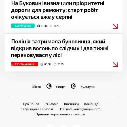
На Буковині визначили пріоритетні
дороги для ремонту: старт робіт
очікується вже у серпні
Суспільство
09.08
10:28
Поліція затримала буковинця, який
відкрив вогонь по слідчих і два тижні
переховувася у лісі
Розслідування
08.08
12:25
Місто
Спорт
Культура
Про канал
Реклама
Кастинги
Команда
Структура власності
Політика конфіденційності
Правила користування сайтом