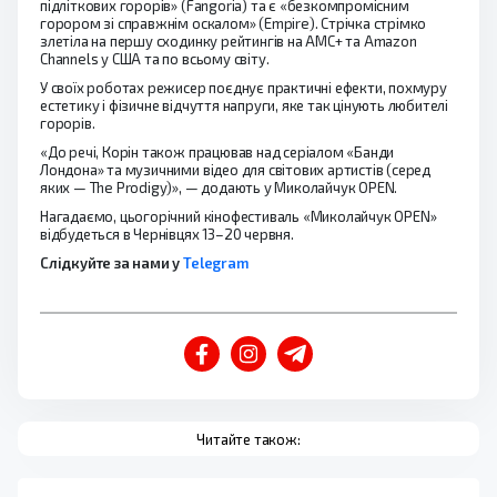
підліткових горорів» (Fangoria) та є «безкомпромісним
горором зі справжнім оскалом» (Empire). Стрічка стрімко
злетіла на першу сходинку рейтингів на AMC+ та Amazon
Channels у США та по всьому світу.
У своїх роботах режисер поєднує практичні ефекти, похмуру
естетику і фізичне відчуття напруги, яке так цінують любителі
горорів.
«До речі, Корін також працював над серіалом «Банди
Лондона» та музичними відео для світових артистів (серед
яких — The Prodigy)», — додають у Миколайчук OPEN.
Нагадаємо, цьогорічний кінофестиваль «Миколайчук OPEN»
відбудеться в Чернівцях 13–20 червня.
Слідкуйте за нами у
Telegram
Читайте також: