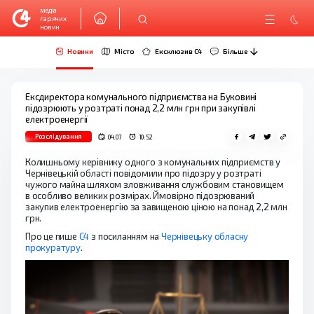
медіа
гарячих
новин
Новини
Місто
Ексклюзив C4
Більше
Ексдиректора комунального підприємства на Буковині
підозрюють у розтраті понад 2,2 млн грн при закупівлі
електроенергії
Розслідування
04.07
10:52
Колишньому керівнику одного з комунальних підприємств у
Чернівецькій області повідомили про підозру у розтраті
чужого майна шляхом зловживання службовим становищем
в особливо великих розмірах. Ймовірно підозрюваний
закупив електроенергію за завищеною ціною на понад 2,2 млн
грн.
Про це пише
С4
з посиланням на
Чернівецьку обласну
прокуратуру
.