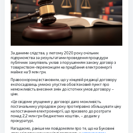
За даними слідства, у лютому 2020 року очільник
підприємства за результатами проведення процедури
публічних закупівель уклав з порушенням закону договір з
товариством-переможцем на придбання електроенергії
майже на 9 млн грн.
Правоохоронці встановили, що у кінцевій редакції договору
експосадовець умисно упустив обов’язковий пункт про
неможливість внесення змін до істотних умов договору –
ціни.
«Це свідоме упущення у договорі дало можливість
постачальнику упродовж року протиправно збільшувати ціну
на постачання електроенергії, що призвело до розтрати
понад 2,2 млн грн бюджетних коштів», – додали у
прокуратурі.
Нагадаємо, раніше ми повідомляли про те, що на Буковині
двох місцевих мешканців підозрюють у
незаконному