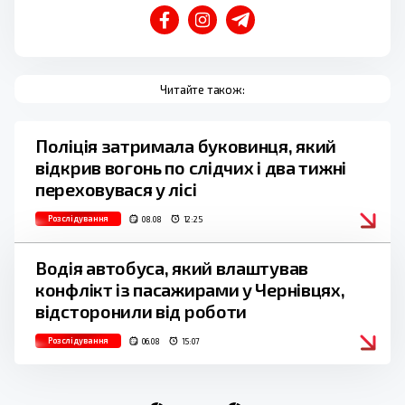
Читайте також:
Поліція затримала буковинця, який
відкрив вогонь по слідчих і два тижні
переховувася у лісі
Розслідування
08.08
12:25
Водія автобуса, який влаштував
конфлікт із пасажирами у Чернівцях,
відсторонили від роботи
Розслідування
06.08
15:07