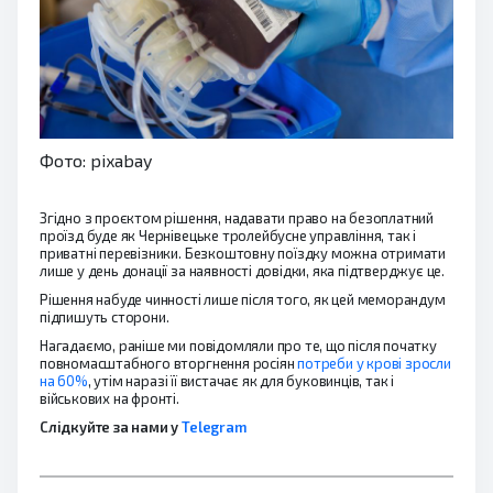
Фото: pixabay
Згідно з проєктом рішення, надавати право на безоплатний
проїзд буде як Чернівецьке тролейбусне управління, так і
приватні перевізники. Безкоштовну поїздку можна отримати
лише у день донації за наявності довідки, яка підтверджує це.
Рішення набуде чинності лише після того, як цей меморандум
підпишуть сторони.
Нагадаємо, раніше ми повідомляли про те, що після початку
повномасштабного вторгнення росіян
потреби у крові зросли
на 60%
, утім наразі її вистачає як для буковинців, так і
військових на фронті.
Слідкуйте за нами у
Telegram