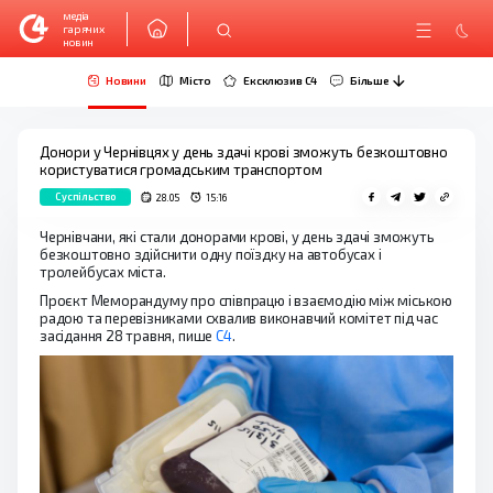
медіа
гарячих
новин
Новини
Місто
Ексклюзив C4
Більше
Донори у Чернівцях у день здачі крові зможуть безкоштовно
користуватися громадським транспортом
Суспільство
28.05
15:16
Чернівчани, які стали донорами крові, у день здачі зможуть
безкоштовно здійснити одну поїздку на автобусах і
тролейбусах міста.
Проєкт Меморандуму про співпрацю і взаємодію між міською
радою та перевізниками схвалив виконавчий комітет під час
засідання 28 травня, пише
С4
.