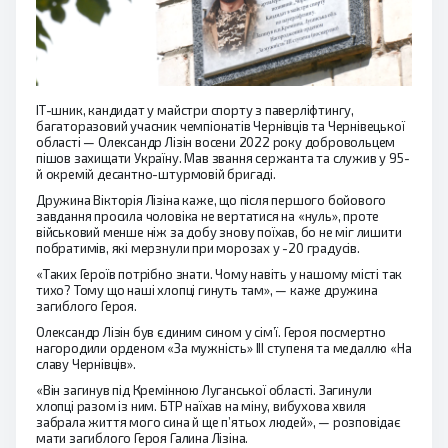
ІТ-шник, кандидат у майстри спорту з паверліфтингу,
багаторазовий учасник чемпіонатів Чернівців та Чернівецької
області — Олександр Лізін восени 2022 року добровольцем
пішов захищати Україну. Мав звання сержанта та служив у 95-
й окремій десантно-штурмовій бригаді.
Дружина Вікторія Лізіна каже, що після першого бойового
завдання просила чоловіка не вертатися на «нуль», проте
військовий менше ніж за добу знову поїхав, бо не міг лишити
побратимів, які мерзнули при морозах у -20 градусів.
«Таких Героїв потрібно знати. Чому навіть у нашому місті так
тихо? Тому що наші хлопці гинуть там», — каже дружина
загиблого Героя.
Олександр Лізін був єдиним сином у сім’ї. Героя посмертно
нагородили орденом «За мужність» ІІІ ступеня та медаллю «На
славу Чернівців».
«Він загинув під Кремінною Луганської області. Загинули
хлопці разом із ним. БТР наїхав на міну, вибухова хвиля
забрала життя мого сина й ще п’ятьох людей», — розповідає
мати загиблого Героя Галина Лізіна.