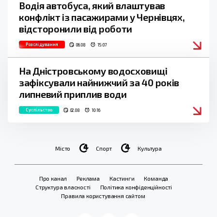
Водія автобуса, який влаштував
конфлікт із пасажирами у Чернівцях,
відсторонили від роботи
Розслідування
06.08
15:07
На Дністровському водосховищі
зафіксували найнижчий за 40 років
липневий приплив води
Суспільство
02.08
10:16
Місто
Спорт
Культура
Про канал
Реклама
Кастинги
Команда
Структура власності
Політика конфіденційності
Правила користування сайтом