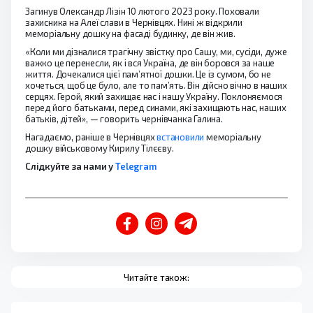
Загинув Олександр Лізін 10 лютого 2023 року. Поховали
захисника на Алеї слави в Чернівцях. Нині ж відкрили
меморіальну дошку на фасаді будинку, де він жив.
«Коли ми дізналися трагічну звістку про Сашу, ми, сусіди, дуже
важко це перенесли, як і вся Україна, де він боровся за наше
життя. Дочекалися цієї пам’ятної дошки. Це із сумом, бо не
хочеться, щоб це було, але то пам’ять. Він дійсно вічно в наших
серцях. Герой, який захищає нас і нашу Україну. Поклоняємося
перед його батьками, перед синами, які захищають нас, наших
батьків, дітей», — говорить чернівчанка Галина.
Нагадаємо, раніше в Чернівцях
встановили
меморіальну
дошку військовому Кирилу Тілєєву.
Слідкуйте за нами у
Telegram
Читайте також: