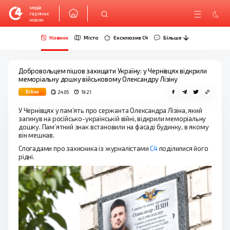
медіа
гарячих
новин
Новини
Місто
Ексклюзив C4
Більше
Добровольцем пішов захищати Україну: у Чернівцях відкрили
меморіальну дошку військовому Олександру Лізіну
Війна
24.05
19:21
У Чернівцях у пам’ять про сержанта Олександра Лізіна, який
загинув на російсько-українській війні, відкрили меморіальну
дошку. Пам’ятний знак встановили на фасаді будинку, в якому
він мешкав.
Спогадами про захисника із журналістами
С4
поділилися його
рідні.