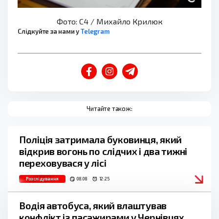
Фото: С4 / Михайло Крилюк
Слідкуйте за нами у
Telegram
Читайте також:
Поліція затримала буковинця, який
відкрив вогонь по слідчих і два тижні
переховувася у лісі
Розслідування
08.08
12:25
Водія автобуса, який влаштував
конфлікт із пасажирами у Чернівцях,