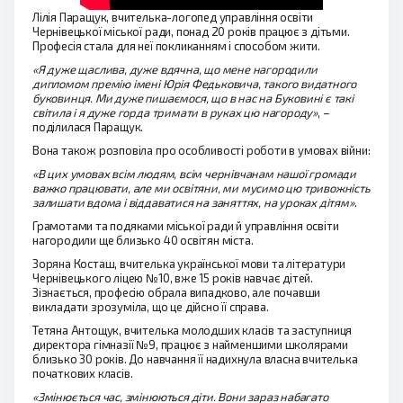
Лілія Паращук, вчителька-логопед управління освіти
Чернівецької міської ради, понад 20 років працює з дітьми.
Професія стала для неї покликанням і способом жити.
«Я дуже щаслива, дуже вдячна, що мене нагородили
дипломом премію імені Юрія Федьковича, такого видатного
буковинця. Ми дуже пишаємося, що в нас на Буковині є такі
світила і я дуже горда тримати в руках цю нагороду»
, –
поділилася Паращук.
Вона також розповіла про особливості роботи в умовах війни:
«В цих умовах всім людям, всім чернівчанам нашої громади
важко працювати, але ми освітяни, ми мусимо цю тривожність
залишати вдома і віддаватися на заняттях, на уроках дітям»
.
Грамотами та подяками міської ради й управління освіти
нагородили ще близько 40 освітян міста.
Зоряна Косташ, вчителька української мови та літератури
Чернівецького ліцею №10, вже 15 років навчає дітей.
Зізнається, професію обрала випадково, але почавши
викладати зрозуміла, що це дійсно її справа.
Тетяна Антощук, вчителька молодших класів та заступниця
директора гімназії №9, працює з найменшими школярами
близько 30 років. До навчання її надихнула власна вчителька
початкових класів.
«Змінюється час, змінюються діти. Вони зараз набагато