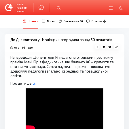
медіа
гарячих
новин
Новини
Місто
Ексклюзив C4
Більше
До Дня вчителя у Чернівцях нагородили понад 50 педагогів
03.10
18:50
Напередодні Дня вчителя 14 педагогів отримали престижну
премію імені Юрія Федьковича, ще близько 40 – грамоти та
подяки міської ради. Серед лауреатів премії — вихователі
дошкілля, педагоги загальної середньої та позашкільної
освіти.
Про це пише
C4
.