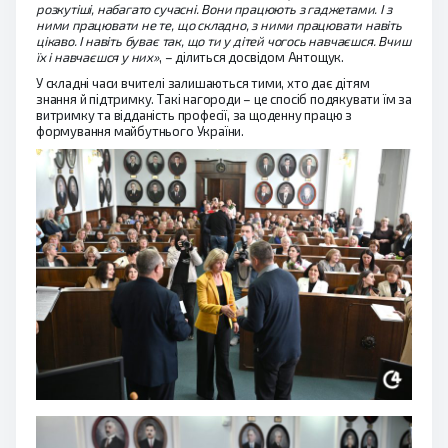
розкутіші, набагато сучасні. Вони працюють з гаджетами. І з
ними працювати не те, що складно, з ними працювати навіть
цікаво. І навіть буває так, що ти у дітей чогось навчаєшся. Вчиш
їх і навчаєшся у них»
, – ділиться досвідом Антощук.
У складні часи вчителі залишаються тими, хто дає дітям
знання й підтримку. Такі нагороди – це спосіб подякувати їм за
витримку та відданість професії, за щоденну працю з
формування майбутнього України.