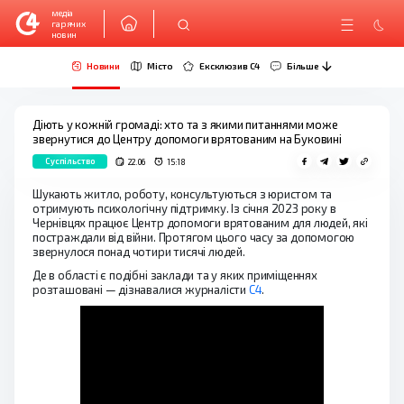
медіа
гарячих
новин
Новини
Місто
Ексклюзив C4
Більше
Діють у кожній громаді: хто та з якими питаннями може
звернутися до Центру допомоги врятованим на Буковині
Суспільство
22.06
15:18
Шукають житло, роботу, консультуються з юристом та
отримують психологічну підтримку. Із січня 2023 року в
Чернівцях працює Центр допомоги врятованим для людей, які
постраждали від війни. Протягом цього часу за допомогою
звернулося понад чотири тисячі людей.
Де в області є подібні заклади та у яких приміщеннях
розташовані — дізнавалися журналісти
С4
.