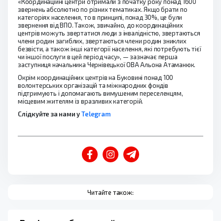
«Координаційні центри отримали з початку року понад 1600
звернень абсолютно по різних тематиках. Якщо брати по
категоріях населення, то в принципі, понад 30%, це були
звернення від ВПО. Також, звичайно, до координаційних
центрів можуть звертатися люди з інвалідністю, звертаються
члени родин загиблих, звертаються члени родин зниклих
безвісти, а також інші категорії населення, які потребують тієї
чи іншої послуги в цей період часу», — зазначає перша
заступниця начальника Чернівецької ОВА Альона Атаманюк.
Окрім координаційних центрів на Буковині понад 100
волонтерських організацій та міжнародних фондів
підтримують і допомагають вимушеним переселенцям,
місцевим жителям із вразливих категорій.
Слідкуйте за нами у
Telegram
Читайте також: