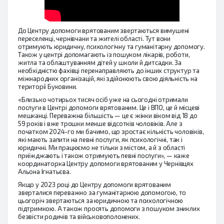
До Центру допомоги врятованим звертаються вимушені
переселенці, чернівчани та жителі області. Тут вони
отримують юридичну, психологічну та гуманітарну допомогу.
Також у центрі допомагають із пошуком лікарів, роботи,
житла та облаштуванням дітей у школи й дитсадки. За
необхідністю фахівці перенаправляють до інших структур та
міжнародних організацій, які здійснюють свою діяльність на
території Буковини.
«Близько чотирьох тисяч осіб уже на сьогодні отримали
послуги в Центрі допомоги врятованим. Це і ВПО, це й місцеві
мешканці. Переважна більшість — це є жінки віком від 18 до
59 років і вже трошки менше відсотків чоловіків. Але з
початком 2024-го ми бачимо, що зростає кількість чоловіків,
які мають запити на певні послуги, як психологічні, так і
юридичні. Ми працюємо не тільки з містом, а й з області
приїжджають і також отримують певні послуги», — каже
координаторка Центру допомоги врятованим у Чернівцях
Альона Ігнатьєва.
Якщо у 2023 році до Центру допомоги врятованим
зверталися переважно за гуманітарною допомогою, то
цьогоріч звертаються за юридичною та психологічною
підтримкою. А також просять допомоги з пошуком зниклих
безвісти родичів та військовополонених.