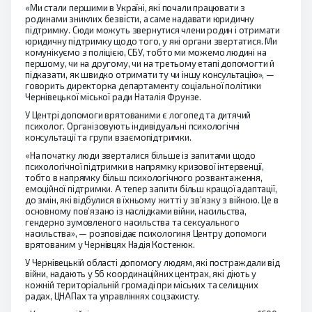
«Ми стали першими в Україні, які почали працювати з
родинами зниклих безвісти, а саме надавати юридичну
підтримку. Сюди можуть звернутися члени родин і отримати
юридичну підтримку щодо того, у які органи звертатися. Ми
комунікуємо з поліцією, СБУ, тобто ми можемо людині на
першому, чи на другому, чи на третьому етапі допомогти й
підказати, як швидко отримати ту чи іншу консультацію», —
говорить директорка департаменту соціальної політики
Чернівецької міської ради Наталія Фрунзе.
У Центрі допомоги врятованими є логопед та дитячий
психолог. Організовують індивідуальні психологічні
консультації та групи взаємопідтримки.
«На початку люди зверталися більше із запитами щодо
психологічної підтримки в напрямку кризової інтервенції,
тобто в напрямку більш психологічного розвантаження,
емоційної підтримки. А тепер запити більш кращої адаптації,
до змін, які відбулися в їхньому житті у зв’язку з війною. Це в
основному пов’язано із наслідками війни, насильства,
гендерно зумовленого насильства та сексуального
насильства», — розповідає психологиня Центру допомоги
врятованим у Чернівцях Надія Костенюк.
У Чернівецькій області допомогу людям, які постраждали від
війни, надають у 56 координаційних центрах, які діють у
кожній територіальній громаді при міських та селищних
радах, ЦНАПах та управліннях соцзахисту.