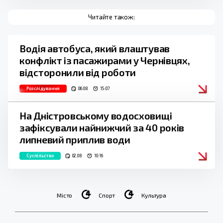
Читайте також:
Водія автобуса, який влаштував
конфлікт із пасажирами у Чернівцях,
відсторонили від роботи
Розслідування
06.08
15:07
На Дністровському водосховищі
зафіксували найнижчий за 40 років
липневий приплив води
Суспільство
02.08
10:16
Місто
Спорт
Культура