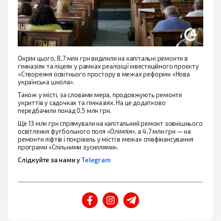
Окрім цього, 8,7 млн грн виділили на капітальні ремонти в
гімназіях та ліцеях у рамках реалізіції інвестиційного проєкту
«Створення освітнього простору в межах реформи «Нова
українська школа».
Також у місті, за словами мера, продовжують ремонти
укриттів у садочках та гімназіях. На це додатково
передбачили понад 0,5 млн грн.
Ще 13 млн грн спрямували на капітальний ремонт зовнішнього
освітлення футбольного поля «Олімпія», а 4,7 млн грн — на
ремонти ліфтів і покрівель у місті в межах співфінансування
програми «Спільними зусиллями».
Слідкуйте за нами у
Telegram