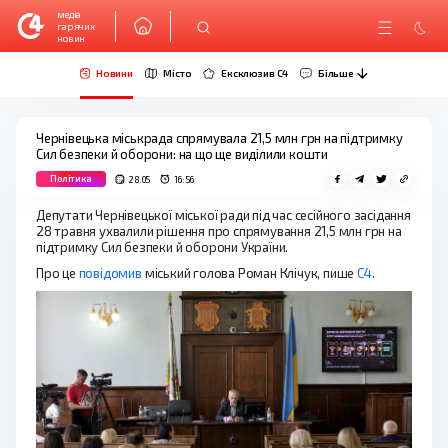
медіа
гарячих
новин
Новини
Місто
Ексклюзив C4
Більше
Чернівецька міськрада спрямувала 21,5 млн грн на підтримку
Сил безпеки й оборони: на що ще виділили кошти
Політика
28.05
16:56
Депутати Чернівецької міської ради під час сесійного засідання
28 травня ухвалили рішення про спрямування 21,5 млн грн на
підтримку Сил безпеки й оборони України.
Про це
повідомив
міський голова Роман Клічук, пише
С4
.