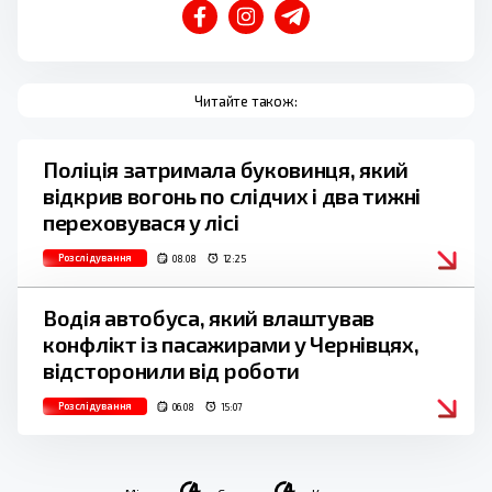
Читайте також:
Поліція затримала буковинця, який
відкрив вогонь по слідчих і два тижні
переховувася у лісі
Розслідування
08.08
12:25
Водія автобуса, який влаштував
конфлікт із пасажирами у Чернівцях,
відсторонили від роботи
Розслідування
06.08
15:07