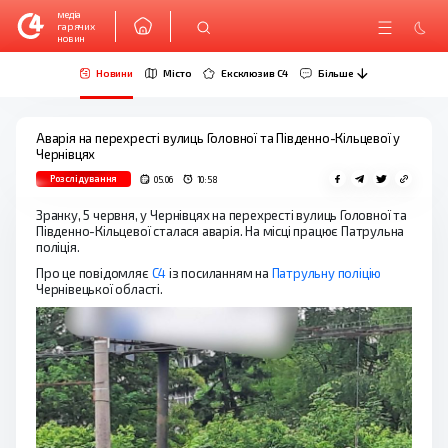
медіа
гарячих
новин
Новини
Місто
Ексклюзив C4
Більше
Аварія на перехресті вулиць Головної та Південно-Кільцевої у
Чернівцях
Розслідування
05.06
10:58
Зранку, 5 червня, у Чернівцях на перехресті вулиць Головної та
Південно-Кільцевої сталася аварія. На місці працює Патрульна
поліція.
Про це повідомляє
С4
із посиланням на
Патрульну поліцію
Чернівецької області.