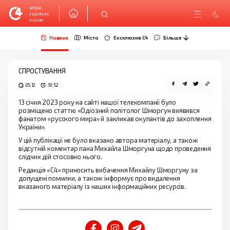
медіа
гарячих
новин
Новини
Місто
Ексклюзив C4
Більше
СПРОСТУВАННЯ
05.12
10:52
13 січня 2023 року на сайті нашої телекомпанії було
розміщено статтю «Одіозний політолог Шморгун виявився
фанатом «русского мира» й закликав окупантів до захоплення
України».
У цій публікації не було вказано автора матеріалу, а також
відсутній коментар пана Михайла Шморгуна щодо проведення
слідчих дій стосовно нього.
Редакція «С4» приносить вибачення Михайлу Шморгуну за
допущені помилки, а також інформує про видалення
вказаного матеріалу із наших інформаційних ресурсів.