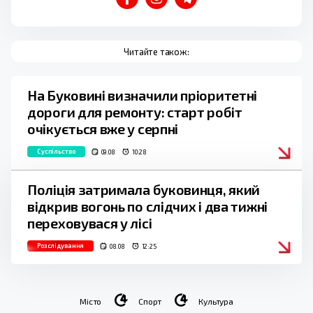
Читайте також:
На Буковині визначили пріоритетні
дороги для ремонту: старт робіт
очікується вже у серпні
Суспільство
09.08
10:28
Поліція затримала буковинця, який
відкрив вогонь по слідчих і два тижні
переховувася у лісі
Розслідування
08.08
12:25
Місто
Спорт
Культура