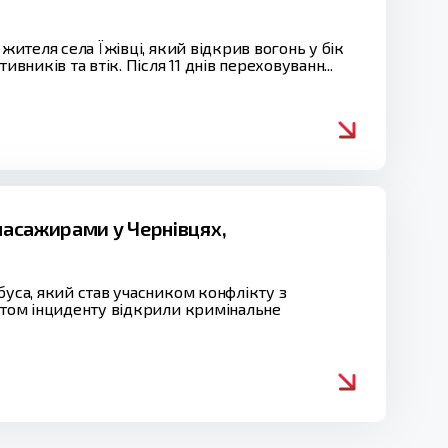
жителя села Їжівці, який відкрив вогонь у бік
вників та втік. Після 11 днів переховуванн...
 пасажирами у Чернівцях,
буса, який став учасником конфлікту з
актом інциденту відкрили кримінальне