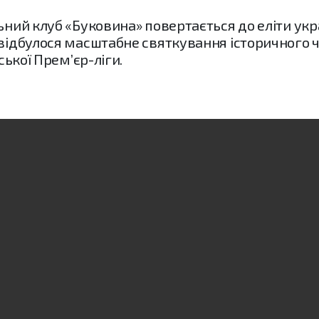
ьний клуб «Буковина» повертається до еліти укр
 відбулося масштабне святкування історичного
ської Прем’єр-ліги.