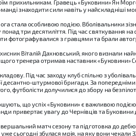
оїм прихильникам. Гравець «Буковини» Ян Морг
манді знаходити сили навіть у найскладніші мо
ога стала особливою подією. Вболівальники зі
понад три десятиліття. Під час святкування на 
ати фотографувалися з гравцями та брали автог
захисник Віталій Дахновський, якого визнали н
ащого тренера отримав наставник «Буковини» 
кладову. Під час заходу клуб спільно з уболіва
ї десантно-штурмової бригади. За попередніми 
ого, футболісти долучилися до збору на безпіло
лошують, що успіх «Буковини» є важливою подією 
нди привертає увагу до Чернівців та Буковини 
вершальний матч сезону та підготовка до дебюту
уже сьогодні збулася мрія, на яку вони чекали 3