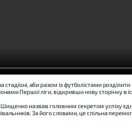
на стадіоні, аби разом із футболістами розділит
піонами Першої ліги, відкривши нову сторінку в і
 Шищенко назвав головним секретом успіху єдні
івальників. За його словами, це спільна перемога