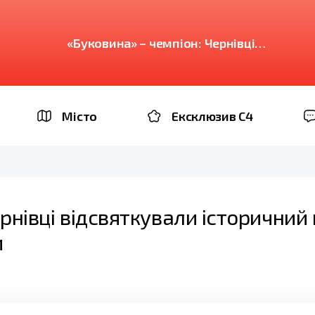
«Буковина» – чемпіон: Чернівці
відсвяткували історичний вихід команди до
Премʼєр-ліги
Місто
Ексклюзив C4
рнівці відсвяткували історичний 
и