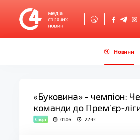
медіа
гарячих
новин
Новини
«Буковина» - чемпіон: Че
команди до Премʼєр-ліг
01.06
22:33
Спорт