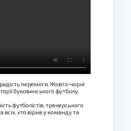
и радість перемоги. Жовто-чорні
сторії буковинського футболу.
сть футболістів, тренерського
 всіх, хто вірив у команду та