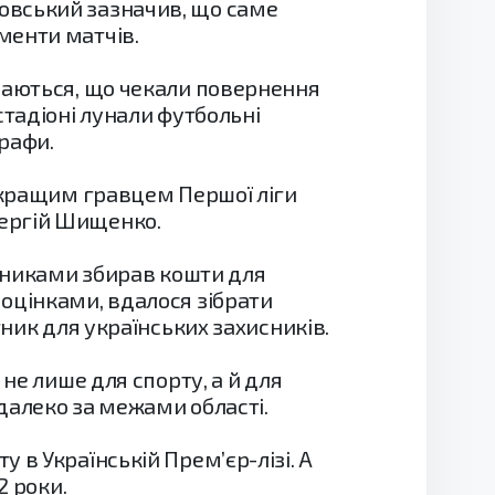
овський зазначив, що саме
менти матчів.
знаються, що чекали повернення
стадіоні лунали футбольні
рафи.
айкращим гравцем Першої ліги
Сергій Шищенко.
льниками збирав кошти для
оцінками, вдалося зібрати
тник для українських захисників.
не лише для спорту, а й для
далеко за межами області.
 в Українській Прем’єр-лізі. А
2 роки.