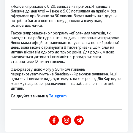
«Чоловік прийшов о 6:20, записав на прийом. Я прийшла
ближче до дев’ятої — і вже о 9:05 потрапила на прийом. Усе
оформили приблизно за 30 хвилин. Зараз навіть на підгузки
потрібно багато коштів, тому допомога відчутна», —
розповідає жінка.
Також запроваджено програму «єЯсла» для матерів, які
виходять на роботу раніше, ніж дитині виповниться три роки.
Якщо мама офіційно працевлаштовується на повний робочий
день, вона може отримувати 8 тисяч гривень щомісяця на
дитину віком від одного до трьох років. Для родин, у яких
виховується дитина з інвалідністю, розмір виплати
становитиме 12 тисяч гривень.
Одноразову допомогу у 50 тисяч гривень
перераховуватимуть на банківський рахунок заявника. Інші
щомісячні виплати надходитимуть на спеціальну Дія.Картку та
матимуть цільове призначення — на забезпечення потреб
дитини.
Слідкуйте за нами у
Telegram