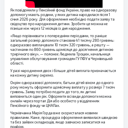
Як повідомили у Пенсійний фонд України, право на одноразову
допомогу мають родини, у яких дитина народилася після 1
січня 2026 року. Для оформлення необхідно подати заяву та
свідоцтво про народження дитини. Зробити це можна не
пізніше ніж через 12 місяців із дня народження.
«Якщо порівнювати з попередніми періодами, то раніше
загальний розмір допомоги становив 41 тисячу 280 гривень:
одноразово виплачували 10 тисяч 320 гривень, а решту —
частинами по 860 гривень щомісяця до досягнення дитиною
трирічного віку», — пояснює Людмила Троцюк, начальниця
управління обслуговування громадян ГУ ПФУ в Чернівецькій
області.
У разі народження двох і більше дітей виплата призначається
на кожну дитину окремо.
Окрім одноразової допомоги, батьки дітей віком до одного
року можуть оформити щомісячну виплату у розмірі 7 тисяч
гривень. Заяву потрібно подати до того, як дитині
виповниться один рік. Оформити всі види допомоги можна
онлайн через портал Дія або особисто у відділеннях
Пенсійного фонду чи ЦНАПах.
Чернівчанка Марія Горда вже скористалася новими
правилами. Каже, процедура оформлення виявилася швидкою
та без зайвих складнощів, якщо завчасно записатися на
прийом.