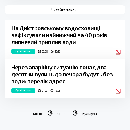
Читайте також:
На Дністровському водосховищі
зафіксували найнижчий за 40 років
липневий приплив води
Суспільство
02.08
10:16
Через аварійну ситуацію понад два
десятки вулиць до вечора будуть без
води: перелік адрес
Суспільство
01.08
15:01
Місто
Спорт
Культура