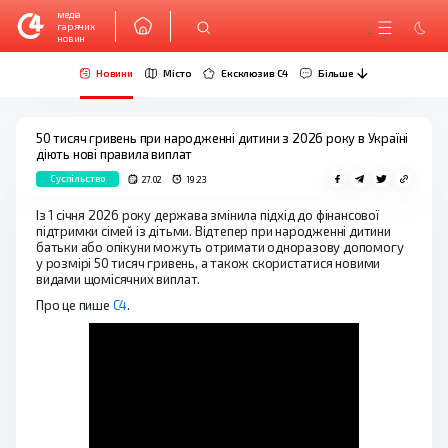
медіа
гарячих
новин
Новини
Місто
Ексклюзив C4
Більше
50 тисяч гривень при народженні дитини з 2026 року в Україні
діють нові правила виплат
Суспільство
27.02
19:23
Із 1 січня 2026 року держава змінила підхід до фінансової
підтримки сімей із дітьми. Відтепер при народженні дитини
батьки або опікуни можуть отримати одноразову допомогу
у розмірі 50 тисяч гривень, а також скористатися новими
видами щомісячних виплат.
Про це пише
С4
.